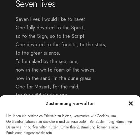
Seven lives
Seven lives I would like to have:
One fully devoted to the Spirit,
so to the Sign, so to the Script
One devoted to the forests, to the stars,
to the great silence.
To lie naked by the sea, one,
now in the white foam of the waves,
now in the sand, in the dune grass
One for Mozart, for the mild,
for the wild playing one
and for all the human suffering
Zustimmung verwalten
one entirely.
Um Ihnen ein optimales Erlebnis zu bieten, verwenden wir Cookies, um
And I have –
Geräteinformationen zu speichern und zu verarbeiten. Bei Zustimmung können wir
Daten wie Ihr Surfverhalten nutzen. Ohne Ihre Zustimmung können einige
Funktionen eingeschränkt sein.
Seven lives I would like to have –